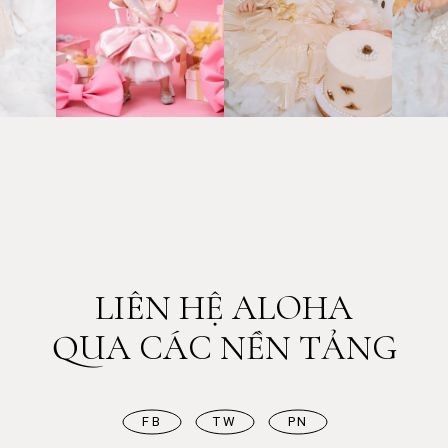
LIÊN HỆ ALOHA
QUA CÁC NỀN TẢNG
FB
TW
PN