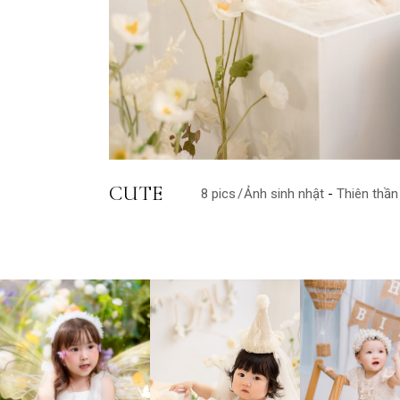
CUTE
8 pics
Ảnh sinh nhật
Thiên thần