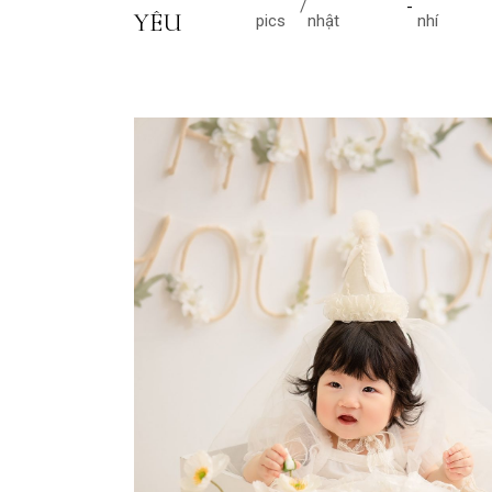
YÊU
pics
nhật
nhí