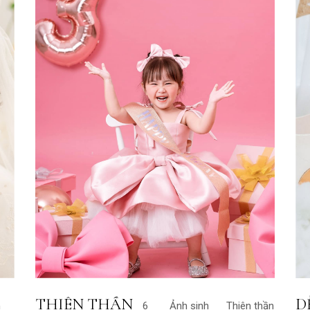
THIÊN THẦN
D
n
6
Ảnh sinh
Thiên thần