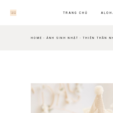
Skip
to
the
content
TRANG CHỦ
ALOH
HOME
ẢNH SINH NHẬT
THIÊN THẦN N