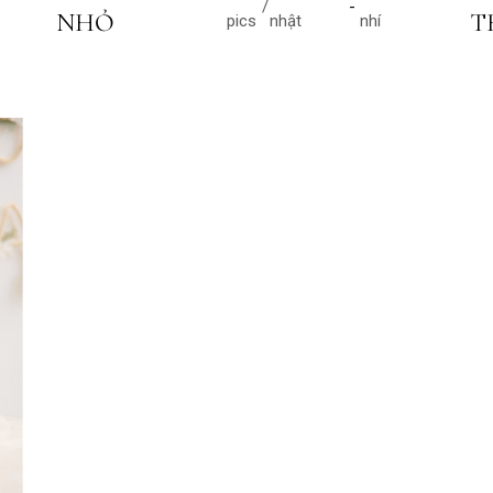
NHỎ
T
pics
nhật
nhí